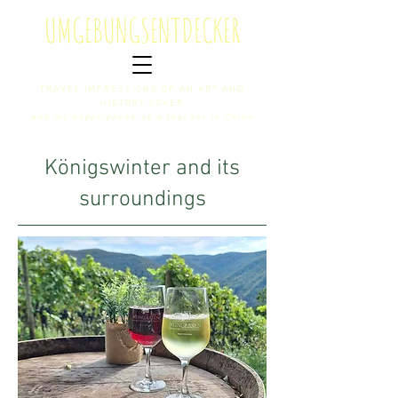
U
MGEBUNGS
E
NTDECKER
TRAVEL IMPRESSIONS OF AN ART AND
HISTORY LOVER
and my experiences as a teacher in China
Königswinter and its
surroundings